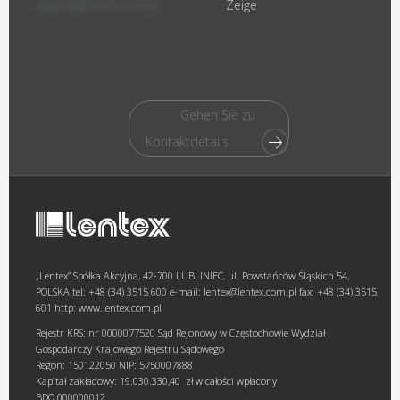
xglanc@lentex.com.pl
Zeige
Gehen Sie zu
Kontaktdetails
„Lentex” Spółka Akcyjna, 42-700 LUBLINIEC, ul. Powstańców Śląskich 54,
POLSKA tel: +48 (34) 3515 600 e-mail: lentex@lentex.com.pl fax: +48 (34) 3515
601 http: www.lentex.com.pl
Rejestr KRS: nr 0000077520 Sąd Rejonowy w Częstochowie Wydział
Gospodarczy Krajowego Rejestru Sądowego
Regon: 150122050 NIP: 5750007888
Kapitał zakładowy: 19.030.330,40 zł w całości wpłacony
BDO 000000012