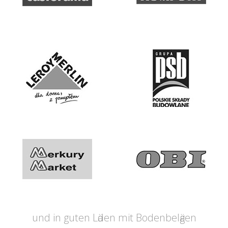
und in guten Lӓden mit Bodenbelӓgen