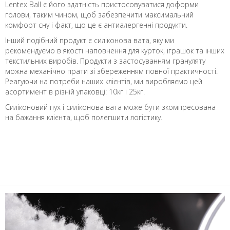
Lentex Ball є його здатність пристосовуватися доформи
голови, таким чином, щоб забезпечити максимальний
комфорт сну і факт, що це є антиалергенні продукти.
Інший подібний продукт є силіконова вата, яку ми
рекомендуємо в якості наповнення для курток, іграшок та інших
текстильних виробів. Продукти з застосуванням грануляту
можна механічно прати зі збереженням повної практичності.
Реагуючи на потреби наших клієнтів, ми виробляємо цей
асортимент в різній упаковці: 10кг і 25кг.
Силіконовий пух і силіконова вата може бути зкомпресована
на бажання клієнта, щоб полегшити логістику.