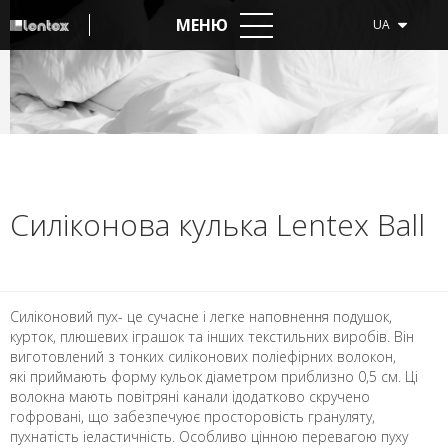
МЕНЮ
UA
Силіконовa кулька Lentex Ball
Силіконовий пух- це сучасне і легке наповнення подушок,
курток, плюшевих іграшок та інших текстильних виробів. Він
виготовлений з тонких силіконових поліефірних волокон,
які приймають форму кульок діаметром приблизно 0,5 см. Ці
волокна мають повітряні канали ідодатково скручено
гофровані, що забезпечуює просторовість грануляту,
пухнатість іеластичність. Особливо цінною перевагою пуху