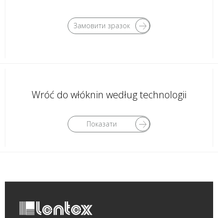
Замовити зразок
Wróć do włóknin według technologii
Показати