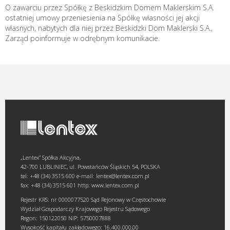
O zawarciu przez Spółkę z Beskidzkim Domem Maklerskim S.A.
ostatniej umowy przeniesienia na Spółkę własności jej akcji
własnych, nabytych dla niej przez Beskidzki Dom Maklerski S.A.,
Zarząd poinformuje w odrębnym komunikacie.
„Lentex” Spółka Akcyjna,
42-700 LUBLINIEC, ul. Powstańców Śląskich 54, POLSKA
tel: +48 (34) 3515 600 e-mail: lentex@lentex.com.pl
fax: +48 (34) 3515 601 http: www.lentex.com.pl
Rejestr KRS: nr 0000077520 Sąd Rejonowy w Częstochowie
Wydział Gospodarczy Krajowego Rejestru Sądowego
Regon: 150122050 NIP: 5750007888
Wysokość kapitału zakładowego: 16.400.000,00