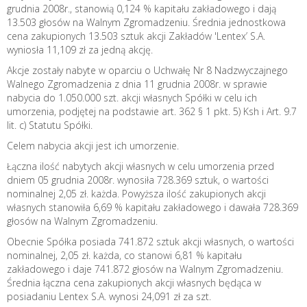
grudnia 2008r., stanowią 0,124 % kapitału zakładowego i dają
13.503 głosów na Walnym Zgromadzeniu. Średnia jednostkowa
cena zakupionych 13.503 sztuk akcji Zakładów 'Lentex’ S.A.
wyniosła 11,109 zł za jedną akcję.
Akcje zostały nabyte w oparciu o Uchwałę Nr 8 Nadzwyczajnego
Walnego Zgromadzenia z dnia 11 grudnia 2008r. w sprawie
nabycia do 1.050.000 szt. akcji własnych Spółki w celu ich
umorzenia, podjętej na podstawie art. 362 § 1 pkt. 5) Ksh i Art. 9.7
lit. c) Statutu Spółki.
Celem nabycia akcji jest ich umorzenie.
Łączna ilość nabytych akcji własnych w celu umorzenia przed
dniem 05 grudnia 2008r. wynosiła 728.369 sztuk, o wartości
nominalnej 2,05 zł. każda. Powyższa ilość zakupionych akcji
własnych stanowiła 6,69 % kapitału zakładowego i dawała 728.369
głosów na Walnym Zgromadzeniu.
Obecnie Spółka posiada 741.872 sztuk akcji własnych, o wartości
nominalnej, 2,05 zł. każda, co stanowi 6,81 % kapitału
zakładowego i daje 741.872 głosów na Walnym Zgromadzeniu.
Średnia łączna cena zakupionych akcji własnych będąca w
posiadaniu Lentex S.A. wynosi 24,091 zł za szt.