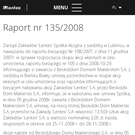
MENU
PL
Raport nr 135/2008
Zarząd Zakładów 'Lentex’ Spółka Akcyjna z siedzibą w Lublińcu, w
nawiązaniu do raportu bieżącego Nr 108/2007, z dnia 11 grudnia
2007r. w sprawie rozpoczęcia skupu akcji własnych w celu
umorzenia, raportu bieżącego nr 105 z dnia 2008-10-29.
informującego o zawarciu z Beskidzkim Domem Maklerskim S.A. z
siedzibą w Bielsku Białej, umowy pośrednictwa w skupie akcji
własnych w celu umorzenia oraz raportów informujących o
bieżącym nabywaniu akcji Zakładów 'Lentex’ S.A. przez Beskidzki
Dom Maklerski S.A., informuje, że w wykonaniu ww. umowy Spółka,
w dniu 05 grudnia 2008r. zawarła z Beskidzkim Domem
Maklerskim S.A. umowę, na mocy której Beskidzki Dom Maklerski
S.A. przeniósł na Zakłady 'Lentex’ S.A. własność 13.503 sztuk akcji
Zakładów 'Lentex’ S.A. o wartości nominalnej 2,05 zł. każda,
skupionych w okresie od 25-11-2008 r. do 28-11-2008 r.
Akcje nabyte od Beskidzkiego Domu Maklerskiego S.A., w dniu 05