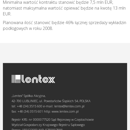
Minimalna wartość kontraktu stanowić będzie 7,5 mln EUR,
natomiast maksymalna wartość opiewać będzie na kwotę 13 mln
EUR.
Planowana ilość stanowić będzie 46% łącznej sprzedaży wykładzin
podłogowych w roku 2008.
„Lentex” Spółka Akcyjna,
42-700 LUBLINIEC, ul. Powstańców Śląskich 54, POLSKA
tel: +48 (34) 3515 600 e-mail: lentex@lentex.com.pl
fax: +48 (34) 3515 601 http: www.lentex.com.pl
Rejestr KRS: nr 0000077520 Sąd Rejonowy w Częstochowie
Wydział Gospodarczy Krajowego Rejestru Sądowego
Regon: 150122050 NIP: 5750007888