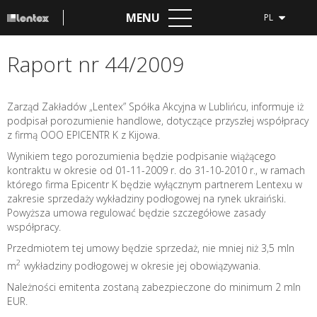
MENU
PL
Raport nr 44/2009
Zarząd Zakładów „Lentex” Spółka Akcyjna w Lublińcu, informuje iż
podpisał porozumienie handlowe, dotyczące przyszłej współpracy
z firmą OOO EPICENTR K z Kijowa.
Wynikiem tego porozumienia będzie podpisanie wiążącego
kontraktu w okresie od 01-11-2009 r. do 31-10-2010 r., w ramach
którego firma Epicentr K będzie wyłącznym partnerem Lentexu w
zakresie sprzedaży wykładziny podłogowej na rynek ukraiński.
Powyższa umowa regulować będzie szczegółowe zasady
współpracy.
Przedmiotem tej umowy będzie sprzedaż, nie mniej niż 3,5 mln
2
m
wykładziny podłogowej w okresie jej obowiązywania.
Należności emitenta zostaną zabezpieczone do minimum 2 mln
EUR.