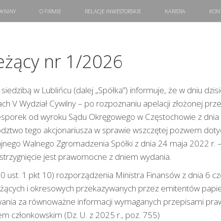
KNINY
O FIRMIE
RELACJE INWESTORSKIE
KARIERA
KON
eżący nr 1/2026
 siedzibą w Lublińcu (dalej „Spółka”) informuje, że w dniu dzi
ch V Wydział Cywilny – po rozpoznaniu apelacji złożonej prze
iesporek od wyroku Sądu Okręgowego w Częstochowie z dnia 
ództwo tego akcjonariusza w sprawie wszczętej pozwem dot
nego Walnego Zgromadzenia Spółki z dnia 24 maja 2022 r. – 
zstrzygnięcie jest prawomocne z dniem wydania.
 ust. 1 pkt 10) rozporządzenia Ministra Finansów z dnia 6 c
ieżących i okresowych przekazywanych przez emitentów pap
ania za równoważne informacji wymaganych przepisami pr
 członkowskim (Dz. U. z 2025 r., poz. 755)