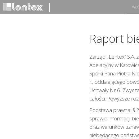
WŁÓ
Raport bi
Zarząd „Lentex” S.A. z
Apelacyjny w Katowica
Spółki Pana Piotra N
r., oddalającego pow
Uchwały Nr 6 Zwyczaj
całości. Powyższe ro
Podstawa prawna: § 20
sprawie informacji b
oraz warunków uznaw
niebędącego państwem