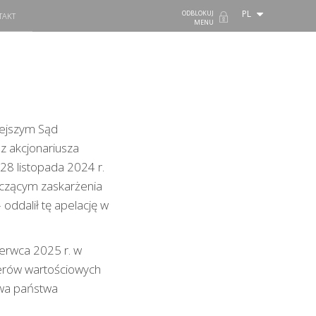
PL
ODBLOKUJ
TAKT
MENU
siejszym Sąd
z akcjonariusza
28 listopada 2024 r.
yczącym zaskarżenia
oddalił tę apelację w
zerwca 2025 r. w
ierów wartościowych
awa państwa