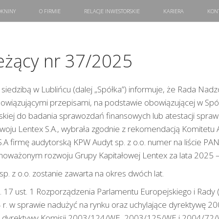
KNINY
O FIRMIE
RELACJE INWESTORSKIE
KARIERA
KON
eżący nr 37/2025
z siedzibą w Lublińcu (dalej „Spółka”) informuje, że Rada Nadz
obowiązującymi przepisami, na podstawie obowiązującej w Sp
skiej do badania sprawozdań finansowych lub atestacji spra
oju Lentex S.A., wybrała zgodnie z rekomendacją Komitetu 
.A firmę audytorską KPW Audyt sp. z o.o. numer na liście PA
noważonym rozwoju Grupy Kapitałowej Lentex za lata 2025 
. z o.o. zostanie zawarta na okres dwóch lat.
. 17 ust. 1 Rozporządzenia Parlamentu Europejskiego i Rady
4 r. w sprawie nadużyć na rynku oraz uchylające dyrektywę 
 i dyrektywy Komisji 2003/124/WE, 2003/125/WE i 2004/72/W