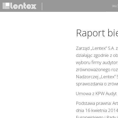
WŁÓ
Raport bi
Zarząd „Lentex” S.A. 
działając zgodnie z 
wyboru firmy audytor
zrównoważonego rozw
Nadzorczej „Lentex” S
sprawozdania o zrów
Umowa z KPW Audyt sp
Podstawa prawna: Art
dnia 16 kwietnia 201
Europejskiego i Rady