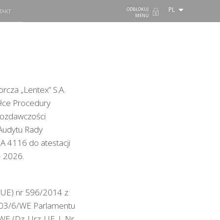
PL
ODBLOKUJ
TAKT
MENU
orcza „Lentex” S.A.
ółce Procedury
wozdawczości
Audytu Rady
NA 4116 do atestacji
– 2026.
 (UE) nr 596/2014 z
2003/6/WE Parlamentu
E (Dz. Urz. UE. L Nr