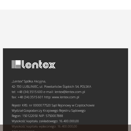
„Lentex” Spółka Akcyjna,
42-700 LUBLINIEC, ul. Powstańców Śląskich 54, POLSKA
tel: +48 (34) 3515 600 e-mail: lentex@lentex.com.pl
fax: +48 (34) 3515 601 http: www.lentex.com.pl
Rejestr KRS: nr 0000077520 Sąd Rejonowy w Częstochowie
Wydział Gospodarczy Krajowego Rejestru Sądowego
Regon: 150122050 NIP: 5750007888
Wysokość kapitału zakładowego: 16.400.000,00
Wysokość kapitału wpłaconego: 16.400.000,00