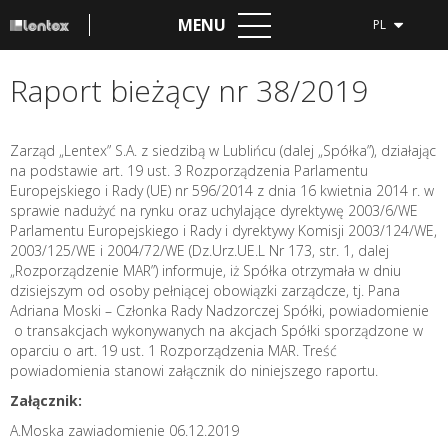
MENU
PL
Raport bieżący nr 38/2019
Zarząd „Lentex” S.A. z siedzibą w Lublińcu (dalej „Spółka”), działając
na podstawie art. 19 ust. 3 Rozporządzenia Parlamentu
Europejskiego i Rady (UE) nr 596/2014 z dnia 16 kwietnia 2014 r. w
sprawie nadużyć na rynku oraz uchylające dyrektywę 2003/6/WE
Parlamentu Europejskiego i Rady i dyrektywy Komisji 2003/124/WE,
2003/125/WE i 2004/72/WE (Dz.Urz.UE.L Nr 173, str. 1, dalej
„Rozporządzenie MAR”) informuje, iż Spółka otrzymała w dniu
dzisiejszym od osoby pełniącej obowiązki zarządcze, tj. Pana
Adriana Moski – Członka Rady Nadzorczej Spółki, powiadomienie
o transakcjach wykonywanych na akcjach Spółki sporządzone w
oparciu o art. 19 ust. 1 Rozporządzenia MAR. Treść
powiadomienia stanowi załącznik do niniejszego raportu.
Załącznik:
A.Moska zawiadomienie 06.12.2019