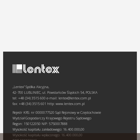
„Lentex” Spółka Akcyjna,
42-700 LUBLINIEC, ul. Powstańców Śląskich 54, POLSKA
tel: +48 (34) 3515 600 e-mail: lentex@lentex.com.pl
fax: +48 (34) 3515 601 http: www.lentex.com.pl
Rejestr KRS: nr 0000077520 Sąd Rejonowy w Częstochowie
Wydział Gospodarczy Krajowego Rejestru Sądowego
Regon: 150122050 NIP: 5750007888
Wysokość kapitału zakładowego: 16.400.000,00
Wysokość kapitału wpłaconego: 16.400.000,00