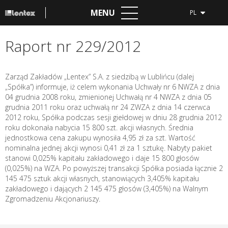
MENU
PL
Raport nr 229/2012
Zarząd Zakładów „Lentex” S.A. z siedzibą w Lublińcu (dalej
„Spółka”) informuje, iż celem wykonania Uchwały nr 6 NWZA z dnia
04 grudnia 2008 roku, zmienionej Uchwałą nr 4 NWZA z dnia 05
grudnia 2011 roku oraz uchwałą nr 24 ZWZA z dnia 14 czerwca
2012 roku, Spółka podczas sesji giełdowej w dniu 28 grudnia 2012
roku dokonała nabycia 15 800 szt. akcji własnych. Średnia
jednostkowa cena zakupu wynosiła 4,95 zł za szt. Wartość
nominalna jednej akcji wynosi 0,41 zł za 1 sztukę. Nabyty pakiet
stanowi 0,025% kapitału zakładowego i daje 15 800 głosów
(0,025%) na WZA. Po powyższej transakcji Spółka posiada łącznie 2
145 475 sztuk akcji własnych, stanowiących 3,405% kapitału
zakładowego i dających 2 145 475 głosów (3,405%) na Walnym
Zgromadzeniu Akcjonariuszy.