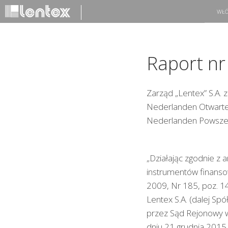
WŁÓ
Raport n
Zarząd „Lentex” S.A. z
Nederlanden Otwarte
Nederlanden Powszech
„Działając zgodnie z 
instrumentów finanso
2009, Nr 185, poz. 14
Lentex S.A. (dalej S
przez Sąd Rejonowy 
dniu 21 grudnia 2015 