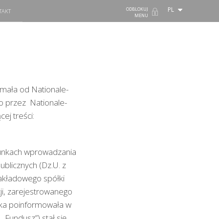
PL
ODBLOKUJ
TAKT
MENU
zymała od Nationale-
 przez Nationale-
j treści:
warunkach wprowadzania
blicznych (Dz.U. z
zakładowego spółki
ji, zarejestrowanego
łka poinformowała w
„Fundusz”) stał się