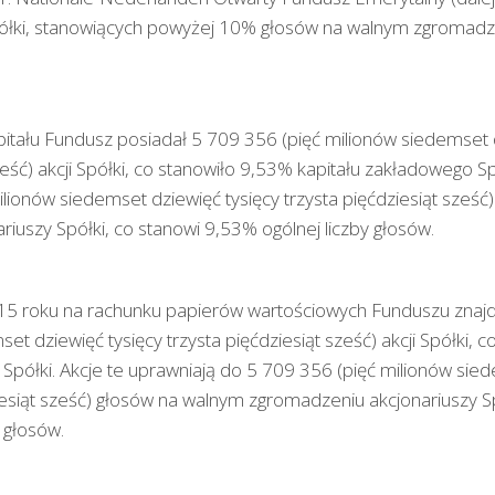
ółki, stanowiących powyżej 10% głosów na walnym zgromadze
itału Fundusz posiadał 5 709 356 (pięć milionów siedemset d
ześć) akcji Spółki, co stanowiło 9,53% kapitału zakładowego Sp
lionów siedemset dziewięć tysięcy trzysta pięćdziesiąt sześ
iuszy Spółki, co stanowi 9,53% ogólnej liczby głosów.
15 roku na rachunku papierów wartościowych Funduszu znajd
et dziewięć tysięcy trzysta pięćdziesiąt sześć) akcji Spółki,
Spółki. Akcje te uprawniają do 5 709 356 (pięć milionów sie
ziesiąt sześć) głosów na walnym zgromadzeniu akcjonariuszy Sp
 głosów.