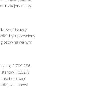
niu akcjonariuszy
ziewięć tysięcy
ółki i był uprawniony
ć) głosów na walnym
uje się 5 709 356
 co stanowi 10,52%
demset dziewięć
ółki, co stanowi