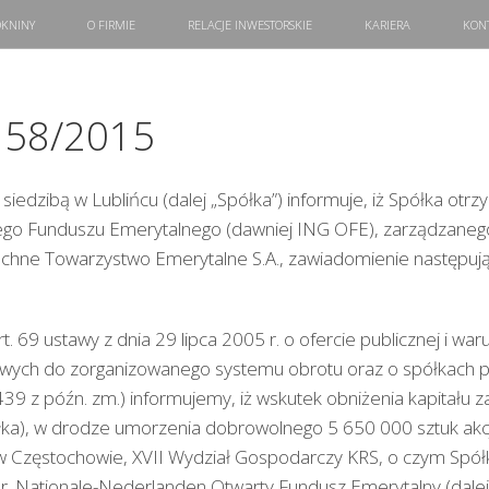
KNINY
O FIRMIE
RELACJE INWESTORSKIE
KARIERA
KON
r 58/2015
 siedzibą w Lublińcu (dalej „Spółka”) informuje, iż Spółka otr
go Funduszu Emerytalnego (dawniej ING OFE), zarządzanego
ne Towarzystwo Emerytalne S.A., zawiadomienie następujące
art. 69 ustawy z dnia 29 lipca 2005 r. o ofercie publicznej i 
wych do zorganizowanego systemu obrotu oraz o spółkach pu
39 z późn. zm.) informujemy, iż wskutek obniżenia kapitału 
półka), w drodze umorzenia dobrowolnego 5 650 000 sztuk akc
w Częstochowie, XVII Wydział Gospodarczy KRS, o czym Spó
r. Nationale-Nederlanden Otwarty Fundusz Emerytalny (dalej 