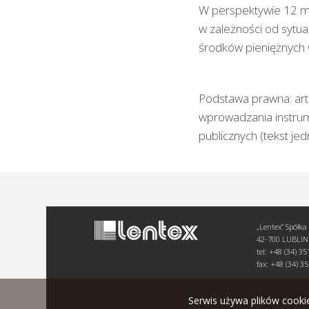
W perspektywie 12 mie
w zależności od sytuac
środków pieniężnych w
Podstawa prawna: art.
wprowadzania instru
publicznych (tekst jed
„Lentex” Spółka
42-700 LUBLINI
tel: +48 (34) 3
fax: +48 (34) 3
Serwis używa plików cookie