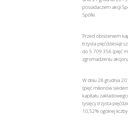
posiadaczem akcji Sp
Spółki.
Przed obniżeniem kap
trzysta pięćdziesiąt s
do 5 709 356 (pięć mi
zgromadzeniu akcjonar
W dniu 28 grudnia 20
(pięć milionów siedems
kapitału zakładowego 
tysięcy trzysta pięćd
10,52% ogólnej liczby