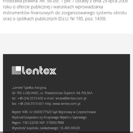
Podstawa prawna: Art. 56 ust. 1 pkt 1 ustawy z dnia 29 lipca 2005
roku o ofercie publicznej i warunkach wprowadzania
instrumentów finansowych do zorganizowanego systemu obrotu
oraz o spółkach publicznych (Dz.U. Nr 185, poz. 1439).
„Lentex” Spółka Akcyjna,
42-700 LUBLINIEC, ul. Powstańców Śląskich 54, POLSKA
tel: +48 (34) 3515 600 e-mail: lentex@lentex.com.pl
fax: +48 (34) 3515 601 http: www.lentex.com.pl
Rejestr KRS: nr 0000077520 Sąd Rejonowy w Częstochowie
Wydział Gospodarczy Krajowego Rejestru Sądowego
Regon: 150122050 NIP: 5750007888
Wysokość kapitału zakładowego: 16.400.000,00