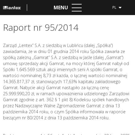
MENU
PL
Raport nr 95/2014
Zarząd „Lentex” S.A. z siedzibą w Lublińcu (dalej „Spółka”)
zawiadamia, że w dniu 01 grudnia 2014 roku Spółka zawarła ze
spółką zależną „Gamrat” S.A. z siedzibą w Jaśle (dalej „Gamrat”)
umowę sprzedaży akcji Gamrat, na mocy której Gamrat nabył od
Spółki 1.645.569 sztuk akcji imiennych serii A spółki Gamrat, o
wartości nominalnej 8,73 zł każda, o łącznej wartości nominalnej
14.365.817,37 zł, stanowiących 17,63% kapitału zakładowego
Gamrat. Nabycie akcji Gamrat nastąpiło za łączną cenę
25.999.990,20 zł, w ramach upoważnienia udzielonego Zarządowi
Gamrat zgodnie z art. 362 § 1 pkt 8) Kodeksu spółek handlowych
przez Nadzwyczajne Walne Zgromadzenie Gamrat z dnia 13
października 2014 roku, o czym Spółka informowała w raporcie
bieżącym nr 80/2014 z dnia 13 października 2014 roku.