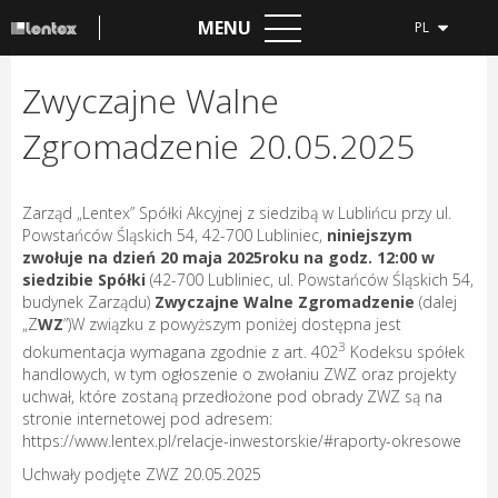
MENU
PL
Zwyczajne Walne
Zgromadzenie 20.05.2025
Zarząd „Lentex” Spółki Akcyjnej z siedzibą w Lublińcu przy ul.
Powstańców Śląskich 54, 42-700 Lubliniec,
niniejszym
zwołuje na dzień 20 maja 2025roku na godz. 12:00 w
siedzibie Spółki
(42-700 Lubliniec, ul. Powstańców Śląskich 54,
budynek Zarządu)
Zwyczajne Walne Zgromadzenie
(dalej
„Z
WZ
”)W związku z powyższym poniżej dostępna jest
3
dokumentacja wymagana zgodnie z art. 402
Kodeksu spółek
handlowych, w tym ogłoszenie o zwołaniu ZWZ oraz projekty
uchwał, które zostaną przedłożone pod obrady ZWZ są na
stronie internetowej pod adresem:
https://www.lentex.pl/relacje-inwestorskie/#raporty-okresowe
Uchwały podjęte ZWZ 20.05.2025